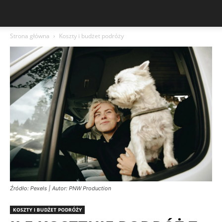
Strona główna
Koszty i budżet podróży
Źródło: Pexels | Autor: PNW Production
KOSZTY I BUDŻET PODRÓŻY