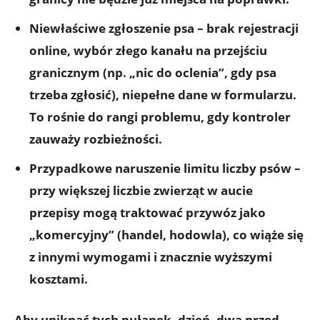
Niewłaściwe zgłoszenie psa
– brak rejestracji
online, wybór złego kanału na przejściu
granicznym (np. „nic do oclenia”, gdy psa
trzeba zgłosić), niepełne dane w formularzu.
To rośnie do rangi problemu, gdy kontroler
zauważy rozbieżności.
Przypadkowe naruszenie limitu liczby psów
–
przy większej liczbie zwierząt w aucie
przepisy mogą traktować przywóz jako
„komercyjny” (handel, hodowla), co wiąże się
z innymi wymogami i znacznie wyższymi
kosztami.
Aby uniknąć tych pułapek, dzień–dwa przed