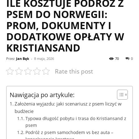
ILE KOSZTUJE PODRÓŻ Z
PSEM DO NORWEGII:
PROM, DOKUMENTY I
DODATKOWE OPŁATY W
KRISTIANSAND
Przez
Jan Bąk
-
8 maja, 2026
70
0
Rate this post
Nawigacja po artykule:
Założenia wyjazdu: jaki scenariusz z psem liczyć w
budżecie
Typowa długość pobytu i trasa do Kristiansand z
psem
Podróż z psem samochodem vs bez auta –