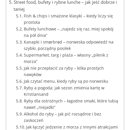
Street food, bufety i rybne lunche – jak jeść dobrze i
taniej
Fish & chips i smażone klasyki – kiedy liczy się
prostota
Bufety lunchowe – „najedz się raz, miej spokój
na pół dnia”
Kanapki i smørbrød – norweska odpowiedź na
szybki, porządny posiłek
Supermarket, targ i plaża – własny „piknik z
morza”
Jak nie przepłacić za ryby – kilka prostych
nawyków
Jak czytać menu, kiedy ryby są po norwesku
Ryby a pogoda: jak sezon zmienia kartę w
Kristiansand
Ryby dla ostrożnych – łagodne smaki, które lubią
nawet „niejadki”
Alkohol do ryby – jak pić rozsądnie i bez
zaskoczeń
Jak łączyć jedzenie z morza z innymi atrakcjami