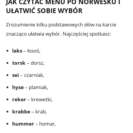
JAK CZYTAĆ MENU PO NORWESKU I
UŁATWIĆ SOBIE WYBÓR
Zrozumienie kilku podstawowych słów na karcie
znacząco ułatwia wybór. Najczęściej spotkasz:
laks
– łosoś,
torsk
– dorsz,
sei
– czarniak,
hyse
– plamiak,
reker
– krewetki,
krabbe
– krab,
hummer
– homar,