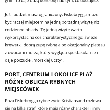
grill – to daje dużą kontrolę nad tym, co dostajesz.
Jeśli budżet masz ograniczony, Fiskebrygga może
być raczej miejscem na jedną porządną wizytę niż
codzienne obiady. Tę jedną wizytę warto
wykorzystać na coś charakterystycznego: świeże
krewetki, dobrą zupę rybną albo okazjonalny plateau
z owocami morza, który wygląda spektakularnie i
daje poczucie „morskiej uczty”.
PORT, CENTRUM I OKOLICE PLAŻ –
RÓŻNE OBLICZA RYBNYCH
MIEJSCÓWEK
Poza Fiskebrygga rybne życie Kristiansand rozlewa
się na kilka stref, które mają różny charakter i inny