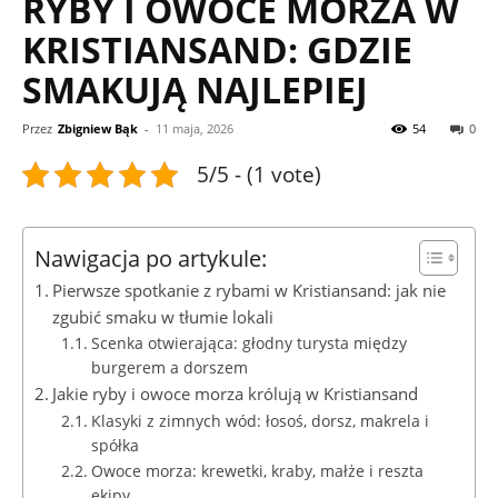
RYBY I OWOCE MORZA W
KRISTIANSAND: GDZIE
SMAKUJĄ NAJLEPIEJ
Przez
Zbigniew Bąk
-
11 maja, 2026
54
0
5/5 - (1 vote)
Nawigacja po artykule:
Pierwsze spotkanie z rybami w Kristiansand: jak nie
zgubić smaku w tłumie lokali
Scenka otwierająca: głodny turysta między
burgerem a dorszem
Jakie ryby i owoce morza królują w Kristiansand
Klasyki z zimnych wód: łosoś, dorsz, makrela i
spółka
Owoce morza: krewetki, kraby, małże i reszta
ekipy