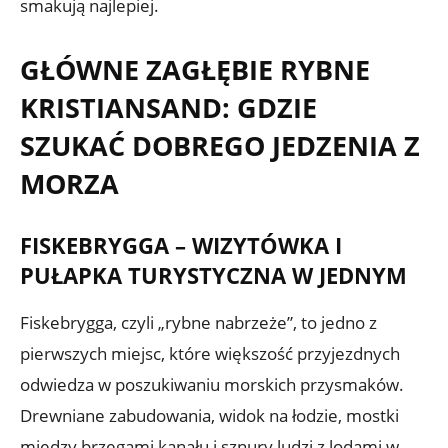
smakują najlepiej.
GŁÓWNE ZAGŁĘBIE RYBNE
KRISTIANSAND: GDZIE
SZUKAĆ DOBREGO JEDZENIA Z
MORZA
FISKEBRYGGA – WIZYTÓWKA I
PUŁAPKA TURYSTYCZNA W JEDNYM
Fiskebrygga, czyli „rybne nabrzeże”, to jedno z
pierwszych miejsc, które większość przyjezdnych
odwiedza w poszukiwaniu morskich przysmaków.
Drewniane zabudowania, widok na łodzie, mostki
między brzegami kanału i sznury ludzi z lodami w