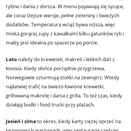
rybne i dania z dorsza. W menu pojawiają się sycące,
ale coraz lżejsze wersje, pełne zieleniny i świeżych
dodatków. Temperatura wciąż bywa niższa, więc
miska gorącej zupy z kawałkami kilku gatunków ryb i
małży jest idealna po spacerze po porcie.
Lato
należy do krewetek, makreli i lekkich dań z
łososia. Kiedy słońce porządnie przygrzewa,
Norwegowie szturmują stoliki na zewnątrz. Wtedy
najłatwiej trafić na świeżo łowione krewetki,
grillowaną makrelę i dania z grilla. To też czas, kiedy
działają budki i food trucki przy plażach.
Jesień i zima
to okres, kiedy karty ciężej oprzeć na
sezonowych warzywach, więc restauracje częściej