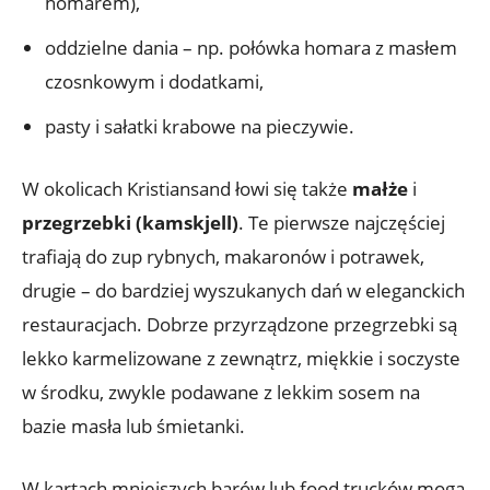
homarem),
oddzielne dania – np. połówka homara z masłem
czosnkowym i dodatkami,
pasty i sałatki krabowe na pieczywie.
W okolicach Kristiansand łowi się także
małże
i
przegrzebki (kamskjell)
. Te pierwsze najczęściej
trafiają do zup rybnych, makaronów i potrawek,
drugie – do bardziej wyszukanych dań w eleganckich
restauracjach. Dobrze przyrządzone przegrzebki są
lekko karmelizowane z zewnątrz, miękkie i soczyste
w środku, zwykle podawane z lekkim sosem na
bazie masła lub śmietanki.
W kartach mniejszych barów lub food trucków mogą