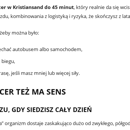
cer w Kristiansand do 45 minut
, który realnie da się wc
du, kombinowania z logistyką i ryzyka, że skończysz z lat
, żeby można było:
ojechać autobusem albo samochodem,
 biegu,
asę, jeśli masz mniej lub więcej siły.
CER TEŻ MA SENS
U, GDY SIEDZISZ CAŁY DZIEŃ
a” organizm dostaje zaskakująco dużo od zwykłego, półgo