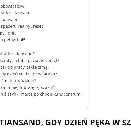
n obowiązków
 w Kristiansand
istiansand
 spaceru realny „reset”
my i dnia
do pełnych 45
ut w Kristiansand?
 kondycja lub specjalny sprzęt?
acer po pracy, także zimą?
cały dzień siedzę przy biurku?
iećmi lub wózkiem?
 mam mniej lub więcej czasu?
e niż szybki marsz po chodniku w centrum?
STIANSAND, GDY DZIEŃ PĘKA W 