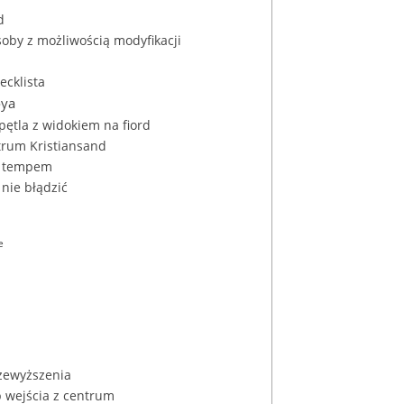
d
soby z możliwością modyfikacji
ecklista
øya
pętla z widokiem na fiord
ntrum Kristiansand
im tempem
 nie błądzić
e
przewyższenia
b wejścia z centrum