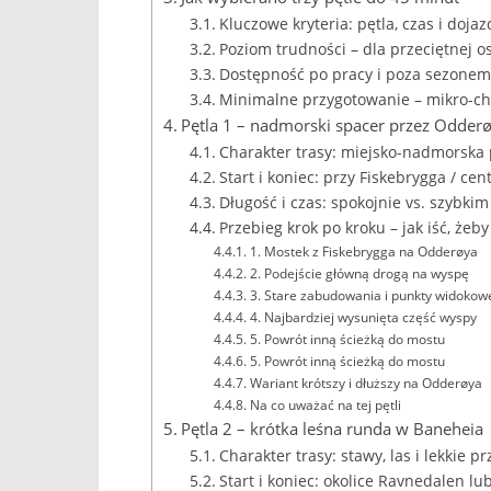
Kluczowe kryteria: pętla, czas i dojaz
Poziom trudności – dla przeciętnej o
Dostępność po pracy i poza sezonem
Minimalne przygotowanie – mikro-ch
Pętla 1 – nadmorski spacer przez Odder
Charakter trasy: miejsko-nadmorska 
Start i koniec: przy Fiskebrygga / ce
Długość i czas: spokojnie vs. szybk
Przebieg krok po kroku – jak iść, żeby
1. Mostek z Fiskebrygga na Odderøya
2. Podejście główną drogą na wyspę
3. Stare zabudowania i punkty widokow
4. Najbardziej wysunięta część wyspy
5. Powrót inną ścieżką do mostu
5. Powrót inną ścieżką do mostu
Wariant krótszy i dłuższy na Odderøya
Na co uważać na tej pętli
Pętla 2 – krótka leśna runda w Baneheia
Charakter trasy: stawy, las i lekkie 
Start i koniec: okolice Ravnedalen lu