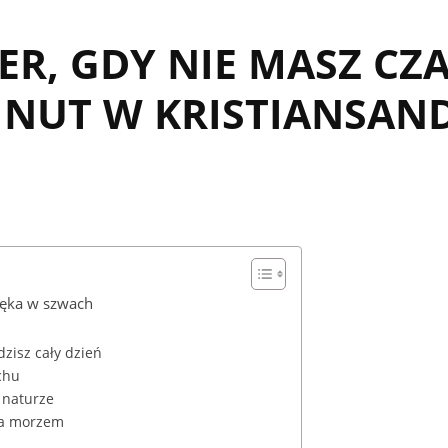
ER, GDY NIE MASZ CZA
MINUT W KRISTIANSAN
 pęka w szwach
zisz cały dzień
chu
 naturze
 a morzem