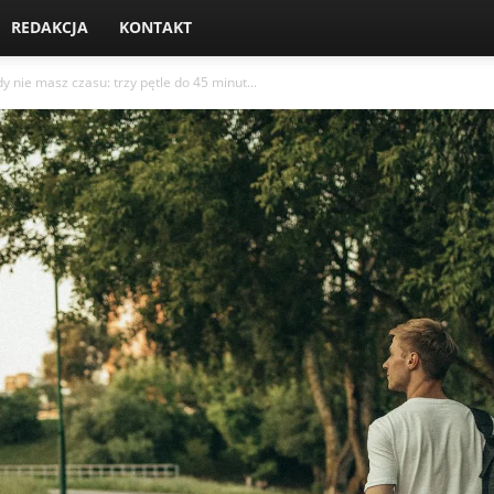
REDAKCJA
KONTAKT
y nie masz czasu: trzy pętle do 45 minut...