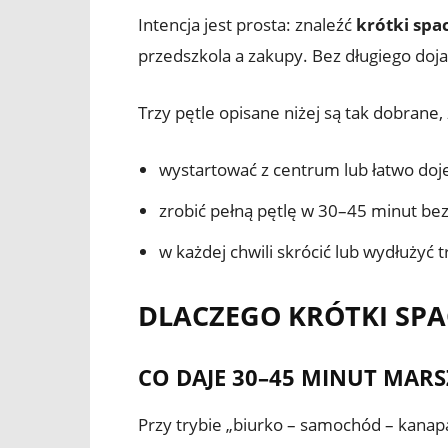
Intencja jest prosta: znaleźć
krótki spa
przedszkola a zakupy. Bez długiego dojaz
Trzy pętle opisane niżej są tak dobrane
wystartować z centrum lub łatwo d
zrobić pełną pętlę w 30–45 minut bez
w każdej chwili skrócić lub wydłużyć tr
DLACZEGO KRÓTKI SPA
CO DAJE 30–45 MINUT MARSZ
Przy trybie „biurko – samochód – kanap