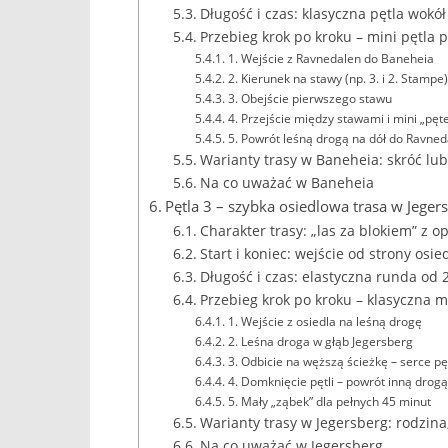
Długość i czas: klasyczna pętla wokó
Przebieg krok po kroku – mini pętla 
1. Wejście z Ravnedalen do Baneheia
2. Kierunek na stawy (np. 3. i 2. Stampe)
3. Obejście pierwszego stawu
4. Przejście między stawami i mini „pęte
5. Powrót leśną drogą na dół do Ravned
Warianty trasy w Baneheia: skróć lub
Na co uważać w Baneheia
Pętla 3 – szybka osiedlowa trasa w Jegers
Charakter trasy: „las za blokiem” z o
Start i koniec: wejście od strony osi
Długość i czas: elastyczna runda od 
Przebieg krok po kroku – klasyczna m
1. Wejście z osiedla na leśną drogę
2. Leśna droga w głąb Jegersberg
3. Odbicie na węższą ścieżkę – serce pęt
4. Domknięcie pętli – powrót inną drogą
5. Mały „ząbek” dla pełnych 45 minut
Warianty trasy w Jegersberg: rodzina
Na co uważać w Jegersberg