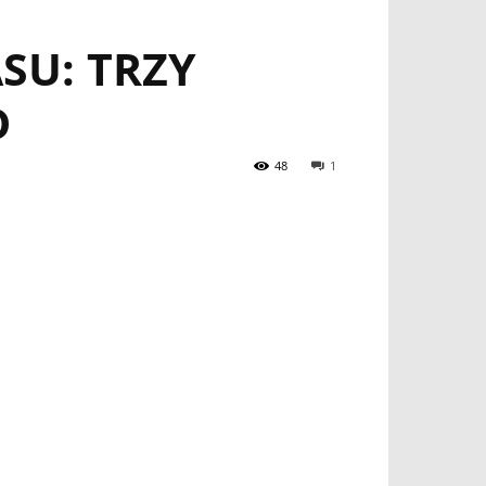
SU: TRZY
D
48
1