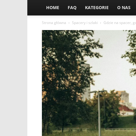
HOME
FAQ
KATEGORIE
O NAS
Strona główna
Spacery i szlaki
Gdzie na spacer, gd