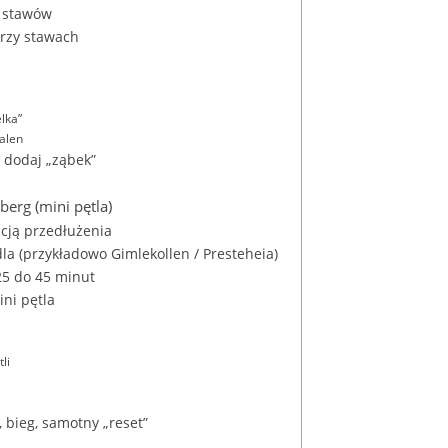
ł stawów
przy stawach
lka”
alen
 dodaj „ząbek”
berg (mini pętla)
pcją przedłużenia
edla (przykładowo Gimlekollen / Presteheia)
25 do 45 minut
ini pętla
li
, bieg, samotny „reset”