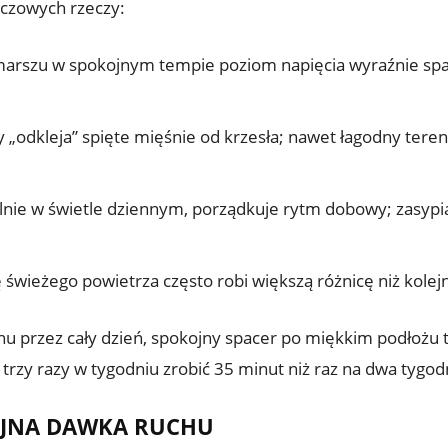
uczowych rzeczy:
rszu w spokojnym tempie poziom napięcia wyraźnie spada,
 „odkleja” spięte mięśnie od krzesła; nawet łagodny teren
lnie w świetle dziennym, porządkuje rytm dobowy; zasypias
 świeżego powietrza często robi większą różnicę niż kolejn
chu przez cały dzień, spokojny spacer po miękkim podłożu t
j trzy razy w tygodniu zrobić 35 minut niż raz na dwa tygod
YJNA DAWKA RUCHU