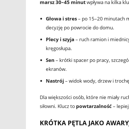
marsz 30–45 minut
wpływa na kilka kl
Głowa i stres
– po 15–20 minutach ma
decyzję po powrocie do domu.
Plecy i szyja
– ruch ramion i miednicy
kręgosłupa.
Sen
– krótki spacer po pracy, szczegó
ekranów.
Nastrój
– widok wody, drzew i trochę
Dla większości osób, które nie miały ru
siłowni. Klucz to
powtarzalność
– lepie
KRÓTKA PĘTLA JAKO AWAR