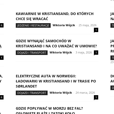
KAWIARNIE W KRISTIANSAND, DO KTÓRYCH
J
CHCE SIĘ WRACAĆ
N
Wiktoria Wójcik
-
25 maja, 2026
0
JEDZENIE I RESTAURACJE
T
1
GDZIE WYNAJĄĆ SAMOCHÓD W
J
Ą
KRISTIANSAND I NA CO UWAŻAĆ W UMOWIE?
P
R
Wiktoria Wójcik
-
3 maja, 2026
DOJAZD I TRANSPORT
1
1
T
23
A,
ELEKTRYCZNE AUTA W NORWEGII:
D
Y
ŁADOWARKI W KRISTIANSAND I W TRASIE PO
A
SØRLANDET
D
6
Wiktoria Wójcik
-
24 marca, 2026
DOJAZD I TRANSPORT
0
1
GDZIE POPŁYWAĆ W MORZU BEZ FAL?
A
OSŁONIĘTE PLAŻE I ZATOKI KOŁO