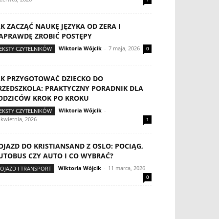
AK ZACZĄĆ NAUKĘ JĘZYKA OD ZERA I
APRAWDĘ ZROBIĆ POSTĘPY
Wiktoria Wójcik
-
7 maja, 2026
EKSTY CZYTELNIKÓW
0
AK PRZYGOTOWAĆ DZIECKO DO
RZEDSZKOLA: PRAKTYCZNY PORADNIK DLA
ODZICÓW KROK PO KROKU
Wiktoria Wójcik
-
EKSTY CZYTELNIKÓW
 kwietnia, 2026
1
OJAZD DO KRISTIANSAND Z OSLO: POCIĄG,
UTOBUS CZY AUTO I CO WYBRAĆ?
Wiktoria Wójcik
-
11 marca, 2026
OJAZD I TRANSPORT
0