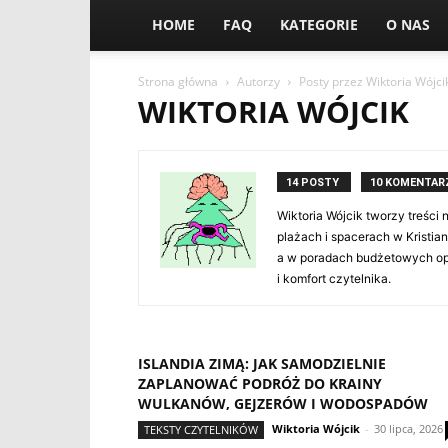
HOME
FAQ
KATEGORIE
O NAS
Strona główna
Autorzy
Posty przez Wiktoria Wójci
WIKTORIA WÓJCIK
14 POSTY
10 KOMENTAR
Wiktoria Wójcik tworzy treści 
plażach i spacerach w Kristian
a w poradach budżetowych opi
i komfort czytelnika.
ISLANDIA ZIMĄ: JAK SAMODZIELNIE
ZAPLANOWAĆ PODRÓŻ DO KRAINY
WULKANÓW, GEJZERÓW I WODOSPADÓW
Wiktoria Wójcik
-
30 lipca, 2026
TEKSTY CZYTELNIKÓW