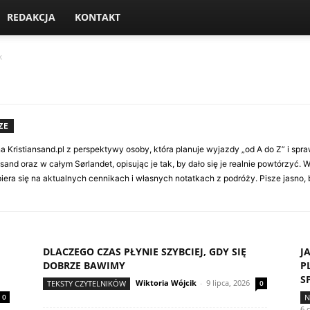
REDAKCJA
KONTAKT
k
ZE
na Kristiansand.pl z perspektywy osoby, która planuje wyjazdy „od A do Z” i spra
sand oraz w całym Sørlandet, opisując je tak, by dało się je realnie powtórzyć.
era się na aktualnych cennikach i własnych notatkach z podróży. Pisze jasno
DLACZEGO CZAS PŁYNIE SZYBCIEJ, GDY SIĘ
J
DOBRZE BAWIMY
P
S
Wiktoria Wójcik
-
9 lipca, 2026
TEKSTY CZYTELNIKÓW
0
0
N
6 