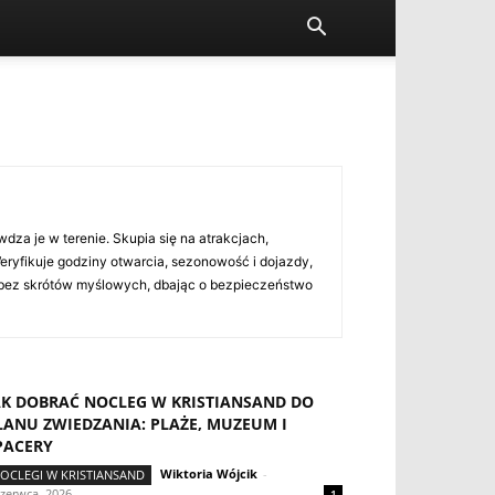
wdza je w terenie. Skupia się na atrakcjach,
 Weryfikuje godziny otwarcia, sezonowość i dojazdy,
, bez skrótów myślowych, dbając o bezpieczeństwo
AK DOBRAĆ NOCLEG W KRISTIANSAND DO
LANU ZWIEDZANIA: PLAŻE, MUZEUM I
PACERY
Wiktoria Wójcik
-
OCLEGI W KRISTIANSAND
czerwca, 2026
1