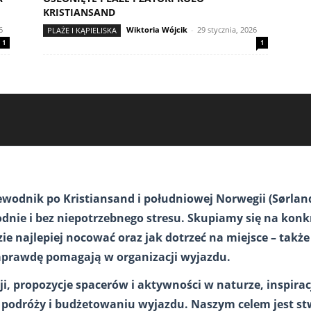
KRISTIANSAND
6
Wiktoria Wójcik
-
29 stycznia, 2026
PLAŻE I KĄPIELISKA
1
1
ewodnik po Kristiansand i południowej Norwegii (Sørlan
dnie i bez niepotrzebnego stresu. Skupiamy się na kon
dzie najlepiej nocować oraz jak dotrzeć na miejsce – ta
prawdę pomagają w organizacji wyjazdu.
ji, propozycje spacerów i aktywności w naturze, inspirac
 podróży i budżetowaniu wyjazdu. Naszym celem jest st