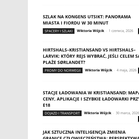
SZLAK NA KONGENS UTSIKT: PANORAMA
MIASTA I FIORDU W 30 MINUT
Wiktoria Wójcik
-
1 czerwca, 2026
SPACERY I SZLAKI
HIRTSHALS–KRISTIANSAND VS HIRTSHALS–
LARVIK: KTÓRY REJS WYBRAĆ, JEŚLI CELEM S
PLAŻE SØRLANDET?
Wiktoria Wójcik
-
4 maja, 2026
PROMY DO NORWEGII
STACJE ŁADOWANIA W KRISTIANSAND: MAP
CENY, APLIKACJE I SZYBKIE ŁADOWARKI PRZ
E18
Wiktoria Wójcik
-
30 marca, 202
DOJAZD I TRANSPORT
JAK SZTUCZNA INTELIGENCJA ZMIENIA
GRANICE CZŁOWIECZEŃSTWA: PERSPEKTYW